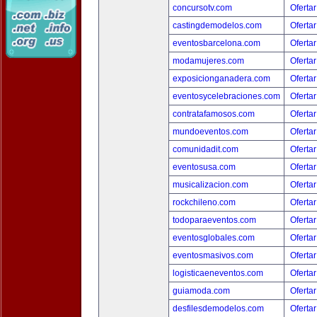
concursotv.com
Ofertar
castingdemodelos.com
Ofertar
eventosbarcelona.com
Ofertar
modamujeres.com
Ofertar
exposicionganadera.com
Ofertar
eventosycelebraciones.com
Ofertar
contratafamosos.com
Ofertar
mundoeventos.com
Ofertar
comunidadit.com
Ofertar
eventosusa.com
Ofertar
musicalizacion.com
Ofertar
rockchileno.com
Ofertar
todoparaeventos.com
Ofertar
eventosglobales.com
Ofertar
eventosmasivos.com
Ofertar
logisticaeneventos.com
Ofertar
guiamoda.com
Ofertar
desfilesdemodelos.com
Ofertar