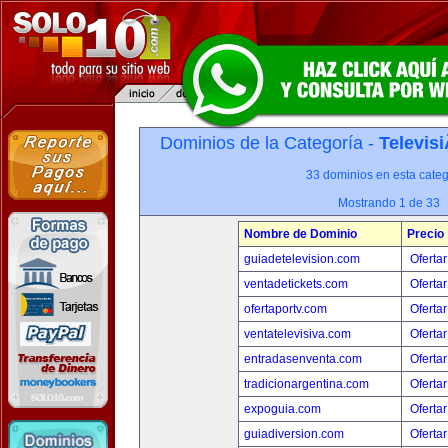
Dominios de la Categoría -
Televis
33 dominios en esta categ
Mostrando 1 de 33
Nombre de Dominio
Precio
guiadetelevision.com
Ofertar
ventadetickets.com
Ofertar
ofertaportv.com
Ofertar
ventatelevisiva.com
Ofertar
entradasenventa.com
Ofertar
tradicionargentina.com
Ofertar
expoguia.com
Ofertar
guiadiversion.com
Ofertar