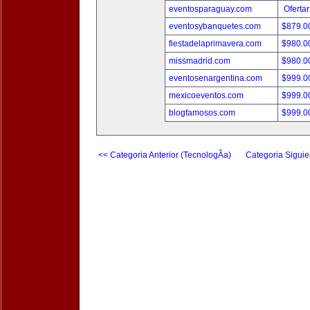
eventosparaguay.com
Ofertar
eventosybanquetes.com
$879.
fiestadelaprimavera.com
$980.
missmadrid.com
$980.
eventosenargentina.com
$999.
mexicoeventos.com
$999.
blogfamosos.com
$999.
<< Categoria Anterior (TecnologÃ­a)
Categoria Siguie