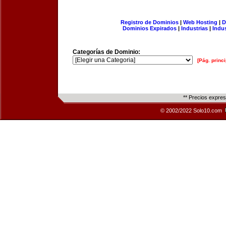
Registro de Dominios
|
Web Hosting
|
D
Dominios Expirados
|
Industrias
|
Indu
Categorías de Dominio:
[Pág. princi
** Precios expre
© 2002/2022 Solo10.com