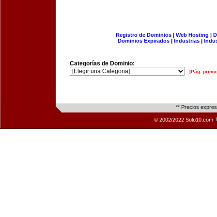
Registro de Dominios
|
Web Hosting
|
D
Dominios Expirados
|
Industrias
|
Indu
Categorías de Dominio:
[Pág. princi
** Precios expre
© 2002/2022 Solo10.com