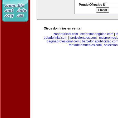
Precio Ofrecido $
Otros dominios en venta:
zonabursatil.com
|
exportimportguide.com
|
f
guiadelinks.com
|
iprofesionales.com
|
maspromoci
paginaprofesional.com
|
barcelonapublicidad.co
rentadeinmuebles.com
|
seleccio