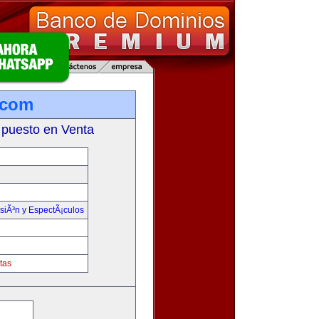
.com
 puesto en Venta
isiÃ³n y EspectÃ¡culos
tas