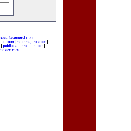
otografiacomercial.com
|
ones.com
|
modamujeres.com
|
m
|
publicidadbarcelona.com
|
nmexico.com
|