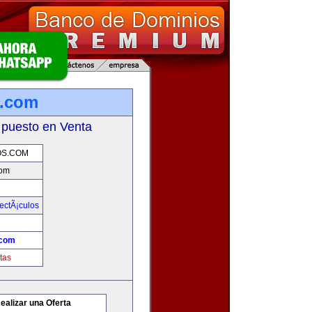
s.com
 puesto en Venta
OS.COM
com
ectÃ¡culos
.com
tas
ealizar una Oferta