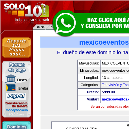
mexicoevento
El dueño de este dominio lo ha
Mayusculas:
MEXICOEVENT
Minusculas:
mexicoeventos.
Longitud:
13 caracteres
Categorias:
TelevisiÃ³n y Esp
Precio:
$999.00
Visitar!
mexicoeventos
Serán consideradas ofer
R