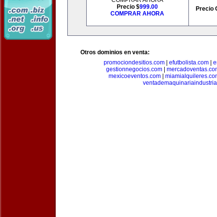
COMPRAR AHORA
Precio $
999.00
Precio 
COMPRAR AHORA
Otros dominios en venta:
promociondesitios.com
|
efutbolista.com
|
e
gestionnegocios.com
|
mercadoventas.co
mexicoeventos.com
|
miamialquileres.c
ventademaquinariaindustria