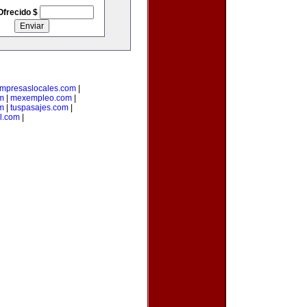
Ofrecido $
mpresaslocales.com
|
m
|
mexempleo.com
|
om
|
tuspasajes.com
|
l.com
|