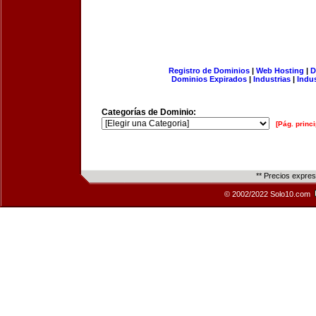
Registro de Dominios
|
Web Hosting
|
D
Dominios Expirados
|
Industrias
|
Indu
Categorías de Dominio:
[Pág. princi
** Precios expre
© 2002/2022 Solo10.com