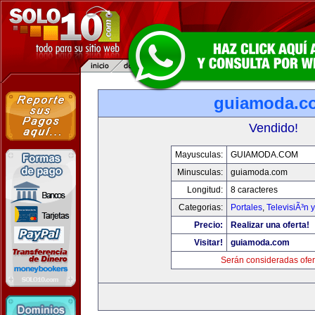
guiamoda.c
Vendido!
Mayusculas:
GUIAMODA.COM
Minusculas:
guiamoda.com
Longitud:
8 caracteres
Categorias:
Portales
,
TelevisiÃ³n 
Precio:
Realizar una oferta!
Visitar!
guiamoda.com
Serán consideradas ofer