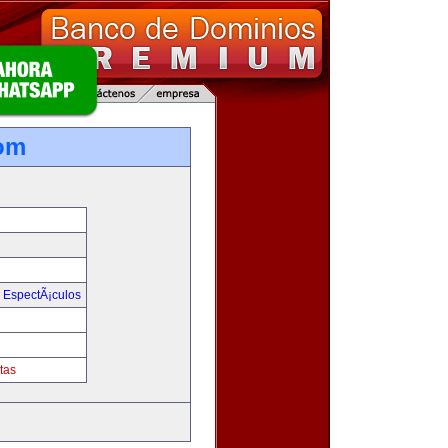
om
y EspectÃ¡culos
tas