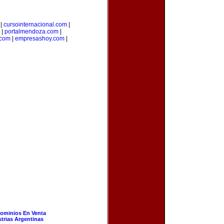
|
cursointernacional.com
|
|
portalmendoza.com
|
.com
|
empresashoy.com
|
ominios En Venta
strias Argentinas