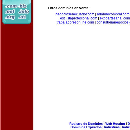
Otros dominios en venta:
negociosenecuador.com
|
adondecomprar.com
estilistaprofesional.com
|
expoartesanal.com
trabajadoresonline.com
|
consultorianegocios
Registro de Dominios
|
Web Hosting
|
D
Dominios Expirados
|
Industrias
|
Indu