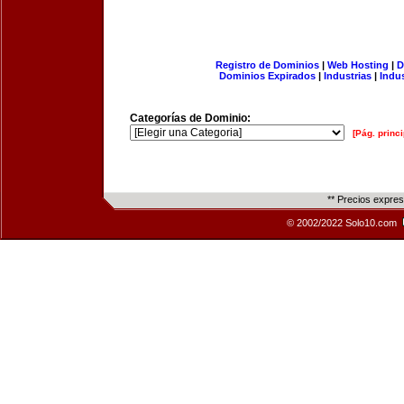
Registro de Dominios
|
Web Hosting
|
D
Dominios Expirados
|
Industrias
|
Indu
Categorías de Dominio:
[Pág. princi
** Precios expre
© 2002/2022 Solo10.com