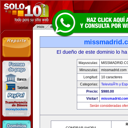
missmadrid.
El dueño de este dominio lo ha
Mayusculas:
MISSMADRID.C
Minusculas:
missmadrid.com
Longitud:
10 caracteres
Categorias:
TelevisiÃ³n y Esp
Precio:
$980.00
Visitar!
missmadrid.co
Serán consideradas ofer
R