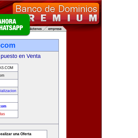
.com
 puesto en Venta
AS.COM
com
ializacion
.com
tas
ealizar una Oferta