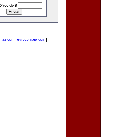
Ofrecido $
ntas.com
|
eurocompra.com
|